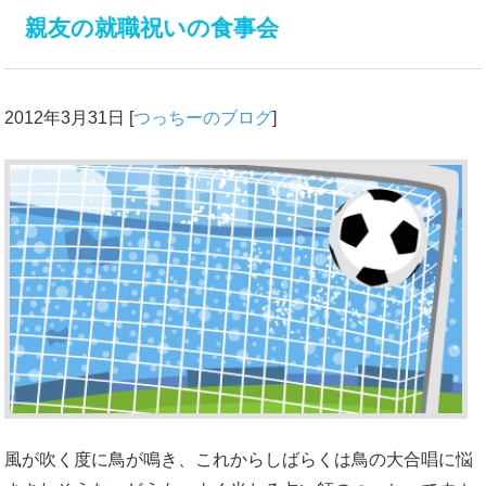
親友の就職祝いの食事会
2012年3月31日
[
つっちーのブログ
]
風が吹く度に鳥が鳴き、これからしばらくは鳥の大合唱に悩