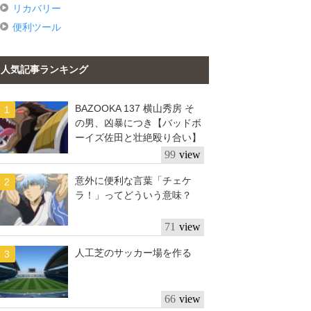
リカバリー
便利ツール
人気記事ランキング
BAZOOKA 137 横山秀房 そ
の男、凶暴につき【バッドボ
ーイズ佐田と壮絶殴り合い】
99
意外に便利な言葉「チェケ
ラ！」ってどういう意味？
71
人工芝のサッカー場を作る
66